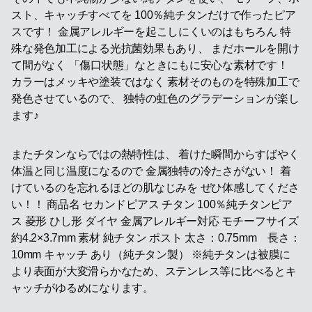
スト、キャッチすべてを 100％純チタンだけで作ったピア
スです！ 金属アレルギーを起こしにくいのはもちろん 特
殊な発色加工による光抗菌効果もあり、 まだホールを開け
て間がなく 「傷口状態」なときにもに安心な素材です！
カラーはメッキや塗装ではなく 素材そのものを特殊加工で
発色させているので、 独特の虹色のグラデーションが楽し
ます♪
またチタンならではの熱特性は、 着けた瞬間からすばやく
体温と同じ温度になるので 金属独特の冷たさがない！ 着
けているのを忘れるほどの肌なじみを ぜひ体感してくださ
い！！ 商品名 セカンドピアス チタン 100％純チタンピア
ス 菱形 ひし形 ダイヤ 金属アレルギー対応 モチーフサイズ
約4.2×3.7mm 素材 純チタン ポスト 太さ：0.75mm 長さ：
10mm キャッチ あり（純チタン製） ※純チタンは被膜に
より表面が大変滑らかなため、ステンレス等に比べるとキ
ャッチがゆるめになります。