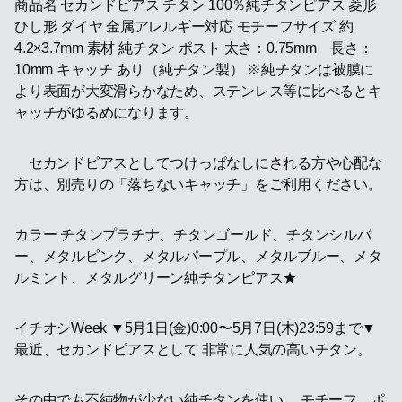
商品名 セカンドピアス チタン 100％純チタンピアス 菱形
ひし形 ダイヤ 金属アレルギー対応 モチーフサイズ 約
4.2×3.7mm 素材 純チタン ポスト 太さ：0.75mm 長さ：
10mm キャッチ あり（純チタン製） ※純チタンは被膜に
より表面が大変滑らかなため、ステンレス等に比べるとキ
ャッチがゆるめになります。
セカンドピアスとしてつけっぱなしにされる方や心配な
方は、別売りの「落ちないキャッチ」をご利用ください。
カラー チタンプラチナ、チタンゴールド、チタンシルバ
ー、メタルピンク、メタルパープル、メタルブルー、メタ
ルミント、メタルグリーン純チタンピアス★
イチオシWeek ▼5月1日(金)0:00〜5月7日(木)23:59まで▼
最近、セカンドピアスとして 非常に人気の高いチタン。
その中でも不純物が少ない純チタンを使い、 モチーフ、ポ