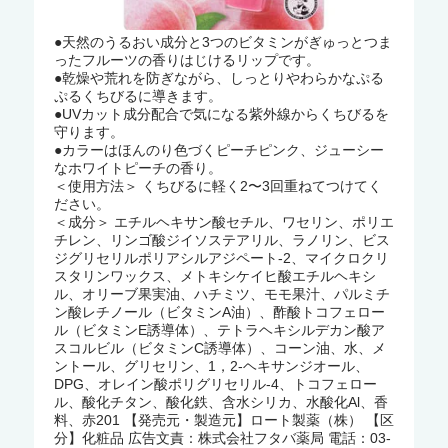
●天然のうるおい成分と3つのビタミンがぎゅっとつま
ったフルーツの香りはじけるリップです。
●乾燥や荒れを防ぎながら、しっとりやわらかなぷる
ぷるくちびるに導きます。
●UVカット成分配合で気になる紫外線からくちびるを
守ります。
●カラーはほんのり色づくピーチピンク、ジューシー
なホワイトピーチの香り。
＜使用方法＞ くちびるに軽く2〜3回重ねてつけてく
ださい。
＜成分＞ エチルヘキサン酸セチル、ワセリン、ポリエ
チレン、リンゴ酸ジイソステアリル、ラノリン、ビス
ジグリセリルポリアシルアジペート-2、マイクロクリ
スタリンワックス、メトキシケイヒ酸エチルヘキシ
ル、オリーブ果実油、ハチミツ、モモ果汁、パルミチ
ン酸レチノール（ビタミンA油）、酢酸トコフェロー
ル（ビタミンE誘導体）、テトラヘキシルデカン酸ア
スコルビル（ビタミンC誘導体）、コーン油、水、メ
ントール、グリセリン、1，2-ヘキサンジオール、
DPG、オレイン酸ポリグリセリル-4、トコフェロー
ル、酸化チタン、酸化鉄、含水シリカ、水酸化Al、香
料、赤201 【発売元・製造元】ロート製薬（株） 【区
分】化粧品 広告文責：株式会社フタバ薬局 電話：03-