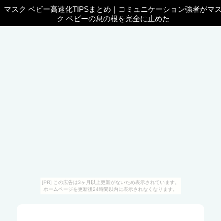
マスク ベビー高速化TIPSまとめ
｜
コミュニケーション強者がマ
ク ベビーの息の根を完全に止めた
[PR] この広告は3ヶ月以上更新がないため表示されています。
ホームページを更新後24時間以内に表示されなくなります。